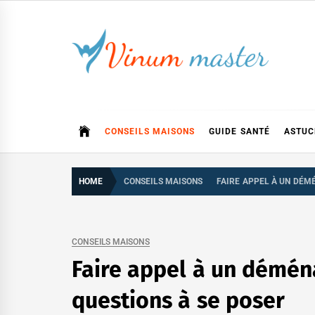
Skip
to
content
CONSEILS MAISONS
GUIDE SANTÉ
ASTUC
HOME
CONSEILS MAISONS
FAIRE APPEL À UN DÉM
CONSEILS MAISONS
Faire appel à un déména
questions à se poser