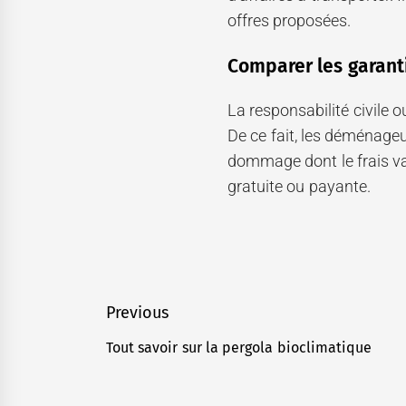
offres proposées.
Comparer les garant
La responsabilité civile o
De ce fait, les déménageu
dommage dont le frais var
gratuite ou payante.
Navigation
Previous
de
Tout savoir sur la pergola bioclimatique
Previous
l’article
post: